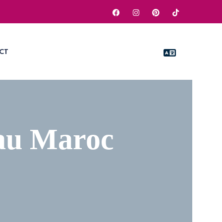
CT
 au Maroc