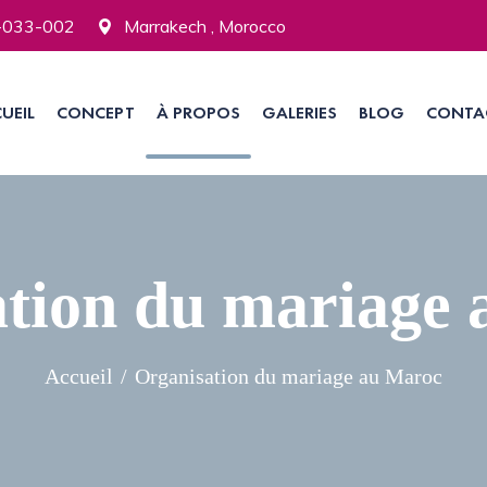
-033-002
Marrakech , Morocco
UEIL
CONCEPT
À PROPOS
GALERIES
BLOG
CONTA
tion du mariage
Accueil
Organisation du mariage au Maroc