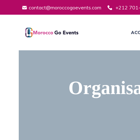
contact@moroccogoevents.com
+212 701
ACC
Organisa